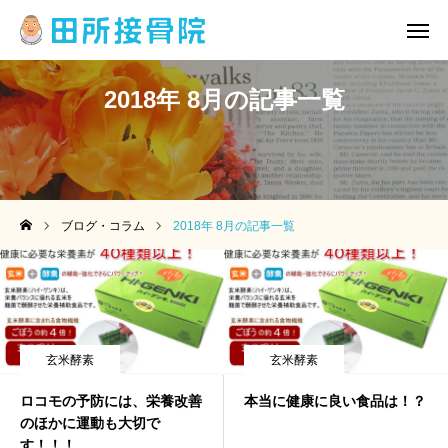
2018年 8月の記事一覧
公式LINE
カレンダー
メニュー
アクセス
ブログ・コラム
2018年 8月の記事一覧
トップ
院情報・アクセス
メニュー
玄米酵素
玄米酵素
院長挨拶
ロコモの予防には、栄養改善
本当に健康に良い食品は！？
のほかに運動も大切で
ブログ・コラム
す！！！