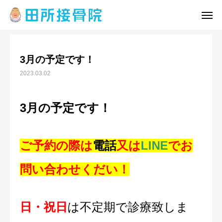
お知らせ
3月の予定です！
3月の予定です！
公式LINE
カレンダー
2023.03.02
メニュー
アクセス
3月の予定です！
トップ
院情報・アクセス
ご予約の際は
電話
又は
LINE
でお
メニュー
問い合わせくだい！
院長挨拶
日・祝日
は不定期で診療致しま
ブログ・コラム