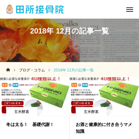
2018年 12月の記事一覧
公式LINE
カレンダー
メニュー
アクセス
ブログ・コラム
2018年 12月の記事一覧
トップ
院情報・アクセス
メニュー
玄米酵素
玄米酵素
院長挨拶
冬は太る！ 基礎代謝！
お酒と健康的に付き合うマメ
知識
ブログ・コラム