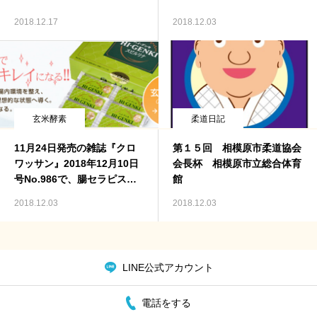
2018.12.17
2018.12.03
ご予約・お問合せ
玄米酵素
柔道日記
11月24日発売の雑誌『クロ
第１５回 相模原市柔道協会
ワッサン』2018年12月10日
会長杯 相模原市立総合体育
号No.986で、腸セラピス
館
ト・養腸家の真野わかさんに
2018.12.03
2018.12.03
玄米酵素を紹介されました！
LINE公式アカウント
電話をする