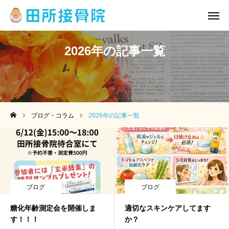
2026年の記事一覧
公式LINE
カレンダー
メニュー
アクセス
ブログ・コラム
2026年の記事一覧
トップ
院情報・アクセス
メニュー
ブログ
ブログ
院長挨拶
糖化年齢測定会を開催しま
適切なスキンケアしてます
す！！！
か？
ブログ・コラム