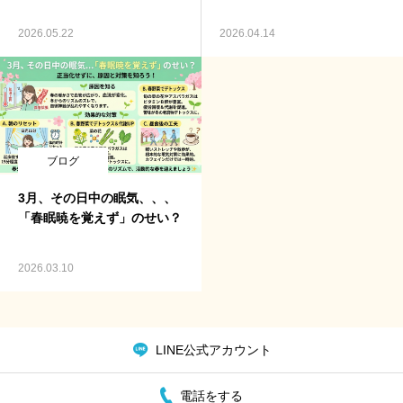
ご予約・お問合せ
2026.05.22
2026.04.14
ブログ
3月、その日中の眠気、、、
「春眠暁を覚えず」のせい？
2026.03.10
LINE公式アカウント
電話をする